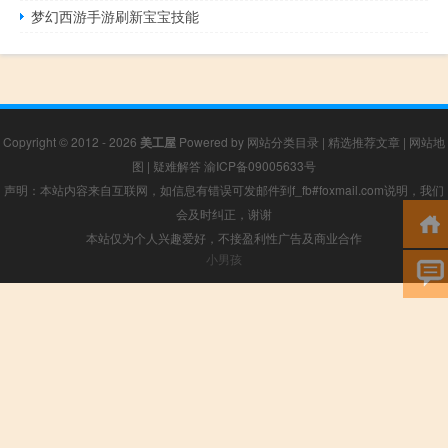
梦幻西游手游刷新宝宝技能
Copyright © 2012 - 2026
美工屋
Powered by
网站分类目录
|
精选推荐文章
|
网站地
图
|
疑难解答
渝ICP备09005633号
声明：本站内容来自互联网，如信息有错误可发邮件到f_fb#foxmail.com说明，我们
会及时纠正，谢谢
本站仅为个人兴趣爱好，不接盈利性广告及商业合作
小男孩