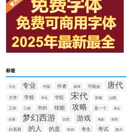
标签
唐代
专业
作者
可能会
中国
副本
万元
宋代
学校
学院
大学
宣城
山阴
学生
攻略
技能
您的
是一个
工作
工程
李白
梦幻西游
游戏
次韵
杜甫
电影
疫情
的人
的是
考试
考生
白居易
科目
能力