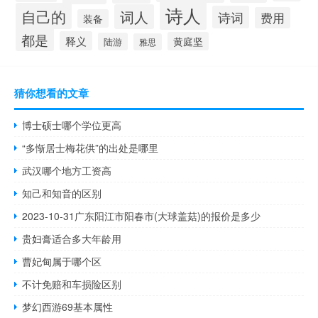
诗人
自己的
词人
诗词
费用
装备
都是
释义
黄庭坚
陆游
雅思
猜你想看的文章
博士硕士哪个学位更高
“多惭居士梅花供”的出处是哪里
武汉哪个地方工资高
知己和知音的区别
2023-10-31广东阳江市阳春市(大球盖菇)的报价是多少
贵妇膏适合多大年龄用
曹妃甸属于哪个区
不计免赔和车损险区别
梦幻西游69基本属性