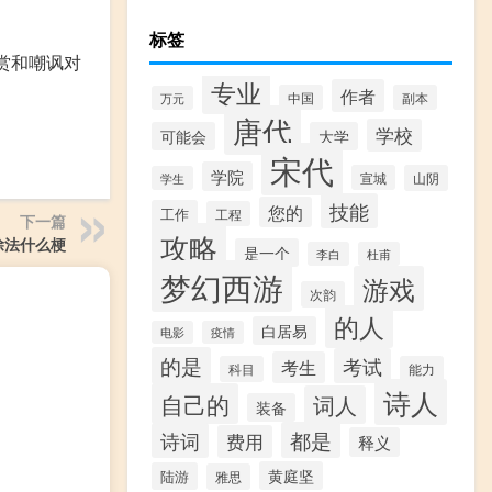
标签
赏和嘲讽对
专业
作者
中国
副本
万元
唐代
学校
可能会
大学
宋代
学院
宣城
山阴
学生
技能
您的
工作
工程
下一篇
攻略
除法什么梗
是一个
李白
杜甫
梦幻西游
游戏
次韵
的人
白居易
电影
疫情
的是
考试
考生
科目
能力
诗人
自己的
词人
装备
都是
诗词
费用
释义
黄庭坚
陆游
雅思