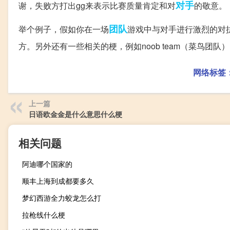
对手
谢，失败方打出gg来表示比赛质量肯定和对
的敬意。
团队
举个例子，假如你在一场
游戏中与对手进行激烈的对
方。另外还有一些相关的梗，例如noob team（菜鸟团
网络标签
上一篇
日语欧金金是什么意思什么梗
相关问题
阿迪哪个国家的
顺丰上海到成都要多久
梦幻西游全力蛟龙怎么打
拉枪线什么梗