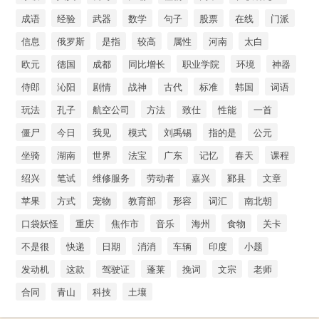
成语
经验
武器
数学
句子
股票
在线
门派
信息
俄罗斯
是指
较高
属性
河南
太白
欧元
德国
成都
同比增长
职业学院
环境
神器
侍郎
沁阳
剧情
战神
古代
标准
韩国
词语
玩法
孔子
航空公司
方法
致仕
性能
一首
僵尸
今日
我见
模式
刘禹锡
指的是
公元
坐骑
湖南
世界
法宝
广东
记忆
春天
课程
绍兴
笔试
维修服务
劳动者
嘉兴
鄞县
文章
苹果
方式
宠物
教育部
形容
词汇
南北朝
口袋妖怪
重庆
焦作市
音乐
海州
食物
关卡
不是很
快递
日期
消消
车辆
印度
小题
发动机
这款
驾驶证
蓬莱
挽词
文宗
老师
合同
青山
科技
土壤