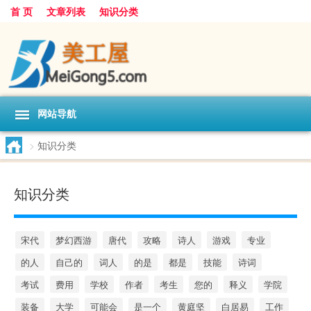
首 页
文章列表
知识分类
网站导航
>
知识分类
知识分类
宋代
梦幻西游
唐代
攻略
诗人
游戏
专业
的人
自己的
词人
的是
都是
技能
诗词
考试
费用
学校
作者
考生
您的
释义
学院
装备
大学
可能会
是一个
黄庭坚
白居易
工作