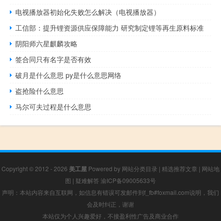
电视播放器初始化失败怎么解决（电视播放器）
工信部：提升锂资源供应保障能力 研究制定锂等再生原料标准
阴阳师六星麒麟攻略
签合同只有名字是否有效
破月是什么意思 py是什么意思网络
盗抢险什么意思
马尔可夫过程是什么意思
Copyright © 2012 - 2026
美工屋
Powered by
网站分类目录
|
精选推荐文章
|
网站地
图
|
疑难解答
渝ICP备09005633号
声明：本站内容来自互联网，如信息有错误可发邮件到f_fb#foxmail.com说明，我们
会及时纠正，谢谢
本站仅为个人兴趣爱好，不接盈利性广告及商业合作