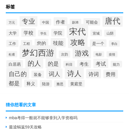
标签
唐代
专业
作者
可能会
中国
副本
万元
宋代
学校
学院
大学
宣城
山阴
学生
攻略
技能
您的
是一个
工作
工程
李白
梦幻西游
游戏
次韵
杜甫
电影
疫情
的人
的是
考试
考生
白居易
科目
能力
诗人
自己的
词人
诗词
费用
装备
都是
释义
黄庭坚
陆游
雅思
猜你想看的文章
mba考得一般就不能够拿到入学资格吗
最逵蜗返59关攻略