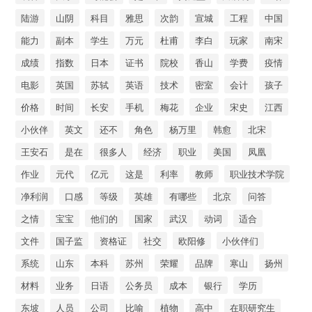
陆游
山阴
科目
雅思
次韵
宣城
工程
中国
能力
副本
学生
万元
杜甫
李白
玩家
南宋
成绩
指数
日本
证书
院校
香山
学费
疫情
电影
英国
苏轼
英语
技术
密室
会计
孩子
价格
时间
长安
手机
梅花
企业
宋史
江西
小伙伴
英文
还不
角色
杨万里
韩愈
北宋
王安石
是在
很多人
经济
职业
美国
凤凰
作业
元代
亿元
这是
利率
教师
职业技术学院
净利润
口感
等级
英雄
有哪些
北京
问答
之情
宝宝
他们的
国家
武汉
动词
适合
文件
国子监
资格证
社交
欧阳修
小伙伴们
系统
山东
本科
苏州
荣耀
品牌
寒山
扬州
材料
业务
日语
公务员
成本
银行
学历
东坡
人员
公司
比喻
植物
高中
在职研究生