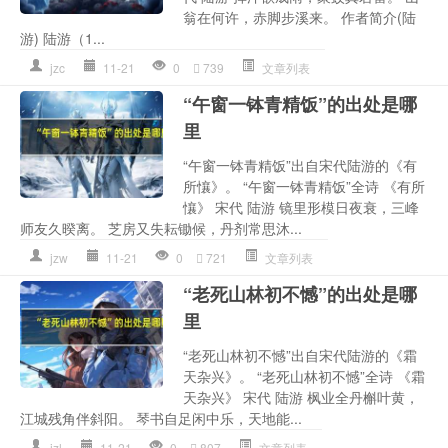
翁在何许，赤脚步溪来。 作者简介(陆
游) 陆游（1...
jzc
11-21
0
739
文章列表
“午窗一钵青精饭”的出处是哪
里
“午窗一钵青精饭”出自宋代陆游的《有
所懹》。 “午窗一钵青精饭”全诗 《有所
懹》 宋代 陆游 镜里形模日夜衰，三峰
师友久暌离。 芝房又失耘锄候，丹剂常思沐...
jzw
11-21
0
721
文章列表
“老死山林初不憾”的出处是哪
里
“老死山林初不憾”出自宋代陆游的《霜
天杂兴》。 “老死山林初不憾”全诗 《霜
天杂兴》 宋代 陆游 枫业全丹槲叶黄，
江城残角伴斜阳。 琴书自足闲中乐，天地能...
jzl
11-21
0
807
文章列表