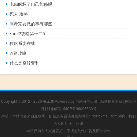
电磁阀坏了自己能修吗
死人 攻略
高考完要做的事有哪些
kami2攻略第十二5
攻略系统在线
连肖攻略
什么是空转套利
Copyright © 2012 - 2026
美工屋
Powered by
网站分类目录
|
精选推荐文章
|
网站地
图
|
疑难解答
渝ICP备09005633号
声明：本站内容来自互联网，如信息有错误可发邮件到f_fb#foxmail.com说明，我们
会及时纠正，谢谢
本站仅为个人兴趣爱好，不接盈利性广告及商业合作
小男孩