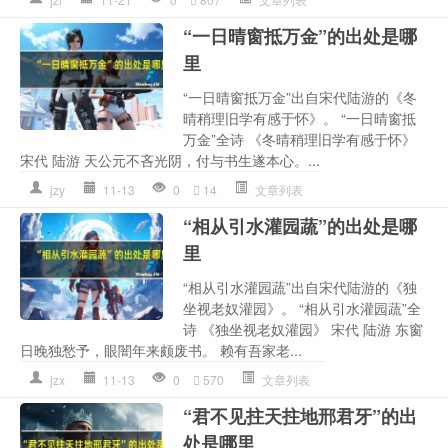
“一日晴窗抵万金”的出处是哪
里
“一日晴窗抵万金”出自宋代陆游的《冬
晴稍理旧学有感于怀》。 “一日晴窗抵
万金”全诗 《冬晴稍理旧学有感于怀》
宋代 陆游 天公元不吝光阴，付与书生遂本心。...
jzy
11-13
0
14
文章列表
“相从引水灌园蔬”的出处是哪
里
“相从引水灌园蔬”出自宋代陆游的《独
坐视老奴灌园》。 “相从引水灌园蔬”全
诗 《独坐视老奴灌园》 宋代 陆游 东窗
日晚独愁予，眼闇年来颇废书。 赖有吾家老...
jzx
11-13
0
570
文章列表
“君不见拄天拄地邢君牙”的出
处是哪里