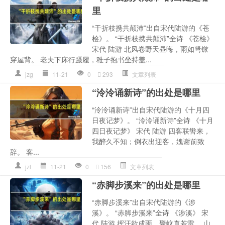
里
“干折枝携共颠沛”出自宋代陆游的《苍
桧》。 “干折枝携共颠沛”全诗 《苍桧》
宋代 陆游 北风卷野天昼晦，雨如弩镞
穿屋背。 老夫下床行蹑履，稚子抱书坐持盖...
jzg
11-21
0
293
文章列表
“泠泠诵新诗”的出处是哪里
“泠泠诵新诗”出自宋代陆游的《十月四
日夜记梦》。 “泠泠诵新诗”全诗 《十月
四日夜记梦》 宋代 陆游 四客联辔来，
我醉久不知；倒衣出迎客，媿谢前致
辞。 客...
jzl
11-21
0
156
文章列表
“赤脚步溪来”的出处是哪里
“赤脚步溪来”出自宋代陆游的《涉
溪》。 “赤脚步溪来”全诗 《涉溪》 宋
代 陆游 挥汗欲成雨，聚蚊真若雷。 山