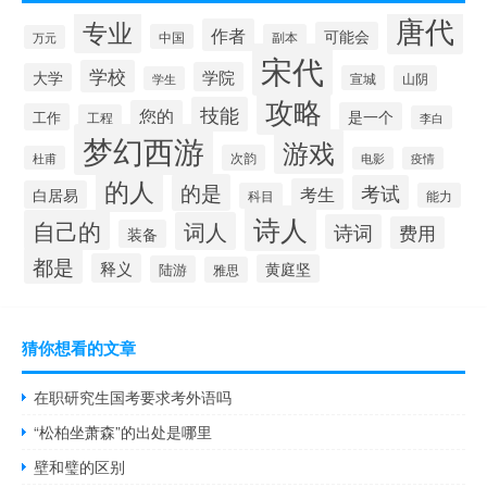
唐代
专业
作者
可能会
中国
副本
万元
宋代
学校
学院
大学
宣城
山阴
学生
攻略
技能
您的
是一个
工作
工程
李白
梦幻西游
游戏
次韵
杜甫
电影
疫情
的人
的是
考试
考生
白居易
科目
能力
诗人
自己的
词人
诗词
费用
装备
都是
释义
黄庭坚
陆游
雅思
猜你想看的文章
在职研究生国考要求考外语吗
“松柏坐萧森”的出处是哪里
壁和璧的区别