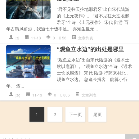
“君不见拄天拄地邢君牙”出自宋代陆游
的《上元夜作》。 “君不见拄天拄地邢
君牙”全诗 《上元夜作》 宋代 陆游 百
年古谓风前烛，我逾七十饭不足。 亦知生世无...
jzj
11-13
0
56
文章列表
“观鱼立水边”的出处是哪里
“观鱼立水边”出自宋代陆游的《遇术士
饮以扈酒》。 “观鱼立水边”全诗 《遇术
士饮以扈酒》 宋代 陆游 行药来村北，
观鱼立水边。 忽逢长揖客，能算小行
年。 酒...
jzg
11-13
0
806
文章列表
1
2
下一页
尾页