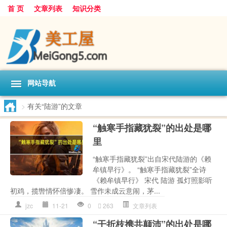
首 页
文章列表
知识分类
网站导航
>
有关“陆游”的文章
“触寒手指藏犹裂”的出处是哪
里
“触寒手指藏犹裂”出自宋代陆游的《赖
牟镇早行》。 “触寒手指藏犹裂”全诗
《赖牟镇早行》 宋代 陆游 孤灯照影听
初鸡，揽辔情怀倍惨凄。 雪作未成云意闹，茅...
jzc
11-21
0
263
文章列表
“干折枝携共颠沛”的出处是哪