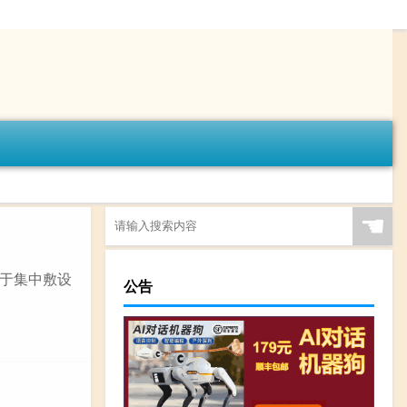
☚
于集中敷设
公告