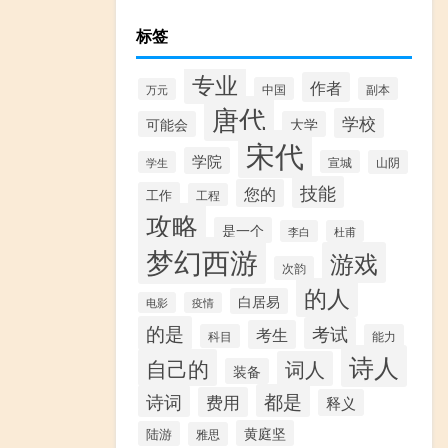
标签
专业
作者
中国
副本
万元
唐代
学校
可能会
大学
宋代
学院
宣城
山阴
学生
技能
您的
工作
工程
攻略
是一个
李白
杜甫
梦幻西游
游戏
次韵
的人
白居易
电影
疫情
的是
考试
考生
科目
能力
诗人
自己的
词人
装备
都是
诗词
费用
释义
黄庭坚
陆游
雅思