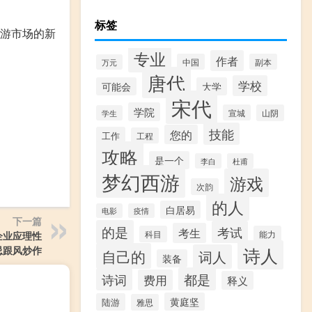
标签
旅游市场的新
专业
作者
中国
副本
万元
唐代
学校
可能会
大学
宋代
学院
宣城
山阴
学生
技能
您的
工作
工程
攻略
是一个
李白
杜甫
梦幻西游
游戏
次韵
的人
白居易
电影
疫情
下一篇
的是
考试
考生
科目
能力
企业应理性
诗人
忌跟风炒作
自己的
词人
装备
都是
诗词
费用
释义
黄庭坚
陆游
雅思