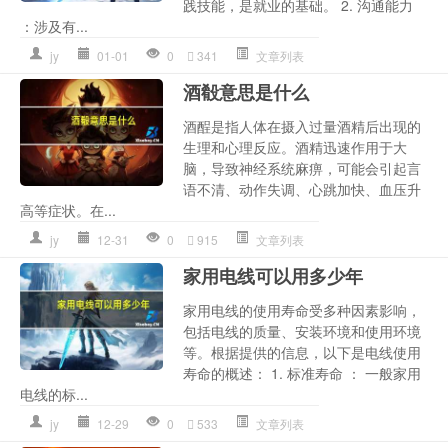
践技能，是就业的基础。 2. 沟通能力
：涉及有...
jy
01-01
0
341
文章列表
酒殽意思是什么
酒酲是指人体在摄入过量酒精后出现的
生理和心理反应。酒精迅速作用于大
脑，导致神经系统麻痹，可能会引起言
语不清、动作失调、心跳加快、血压升
高等症状。在...
jy
12-31
0
915
文章列表
家用电线可以用多少年
家用电线的使用寿命受多种因素影响，
包括电线的质量、安装环境和使用环境
等。根据提供的信息，以下是电线使用
寿命的概述： 1. 标准寿命 ： 一般家用
电线的标...
jy
12-29
0
533
文章列表