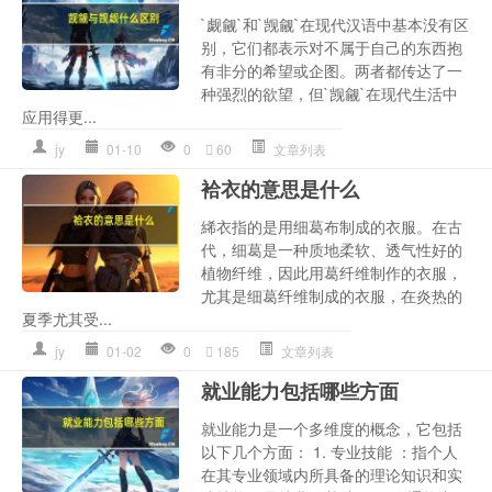
`觑觎`和`觊觎`在现代汉语中基本没有区
别，它们都表示对不属于自己的东西抱
有非分的希望或企图。两者都传达了一
种强烈的欲望，但`觊觎`在现代生活中
应用得更...
jy
01-10
0
60
文章列表
袷衣的意思是什么
絺衣指的是用细葛布制成的衣服。在古
代，细葛是一种质地柔软、透气性好的
植物纤维，因此用葛纤维制作的衣服，
尤其是细葛纤维制成的衣服，在炎热的
夏季尤其受...
jy
01-02
0
185
文章列表
就业能力包括哪些方面
就业能力是一个多维度的概念，它包括
以下几个方面： 1. 专业技能 ：指个人
在其专业领域内所具备的理论知识和实