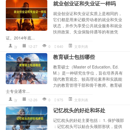
就业创业证和失业证一样吗
就业创业证和失业证实质上是相同的，
它们都是用来记载劳动者的就业和失业
状态，并作为享受公共就业服务和就业
扶持政策、失业保险待遇等的有效凭
证。2014年底...
jy
12-27
0
640
文章列表
教育硕士包括哪些
教育硕士（Master of Education, Ed.
M.）是一种研究生学位，旨在培养具有
现代教育观念、较高理论素养和实践能
力的教育管理干部和骨干教师。教育硕
士专业通常...
jy
12-26
0
975
文章列表
记忆枕头的好处和坏处
记忆枕头的好处主要包括： 1. 保护颈部
：记忆枕头可以贴合头颈部形状，提供