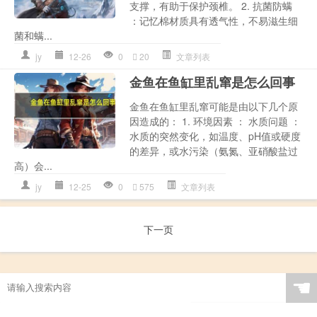
支撑，有助于保护颈椎。 2. 抗菌防螨
：记忆棉材质具有透气性，不易滋生细
菌和螨...
jy
12-26
0
20
文章列表
金鱼在鱼缸里乱窜是怎么回事
金鱼在鱼缸里乱窜可能是由以下几个原
因造成的： 1. 环境因素 ： 水质问题 ：
水质的突然变化，如温度、pH值或硬度
的差异，或水污染（氨氮、亚硝酸盐过
高）会...
jy
12-25
0
575
文章列表
下一页
☚