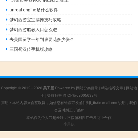
unreal engine是什么软件
梦幻西游宝宝摆摊技巧攻略
梦幻西游胎教入口怎么进
去美国留学一年到底要花多少资金
三国蜀汉传手机版攻略
Copyright © 2012 - 2026
美工屋
Powered by
网站分类目录
|
精选推荐文章
|
网站地
图
|
疑难解答
渝ICP备09005633号
声明：本站内容来自互联网，如信息有错误可发邮件到f_fb#foxmail.com说明，我们
会及时纠正，谢谢
本站仅为个人兴趣爱好，不接盈利性广告及商业合作
小男孩