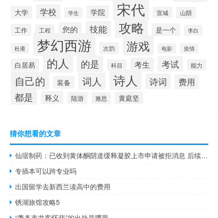
宋代
学校
学院
大学
宣城
山阴
学生
攻略
技能
您的
是一个
工作
工程
李白
梦幻西游
游戏
次韵
杜甫
电影
疫情
的人
的是
考试
考生
白居易
科目
能力
诗人
自己的
词人
诗词
费用
装备
都是
释义
黄庭坚
陆游
雅思
猜你想看的文章
仙琚制药：已收到黄体酮阴道缓释凝胶上市申请被拒消息 后续会补充资料再申请
专插本可以跨专业吗
出国留学去新西兰读高中的费用
锈湖旅馆攻略5
“萧条市井客怀悲”的出处是哪里