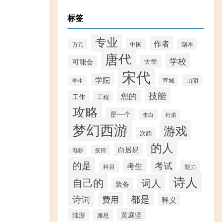
标签
专业
作者
中国
副本
万元
唐代
学校
可能会
大学
宋代
学院
宣城
山阴
学生
技能
您的
工作
工程
攻略
是一个
李白
杜甫
梦幻西游
游戏
次韵
的人
白居易
电影
疫情
的是
考试
考生
科目
能力
诗人
自己的
词人
装备
都是
诗词
费用
释义
黄庭坚
陆游
雅思