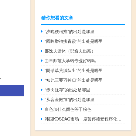
猜你想看的文章
“岁晚稉稻熟”的出处是哪里
“回眸举袖拂青霞”的出处是哪里
邵逸夫遗体（邵逸夫出殡）
曲阜师范大学转专业好转吗
“阴碛草荒狐队出”的出处是哪里
己
“知此三要万神归”的出处是哪里
“赤肉犹存”的出处是哪里
“从容金殿旭”的出处是哪里
白色加什么颜色等于粉色
韩国KOSDAQ市场一度暂停接受程序化交易买单