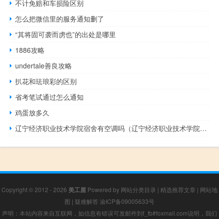
不计免赔和车损险区别
怎么把微信里的服务通知删了
“其将固可袭而虏也”的出处是哪里
1886攻略
undertale善良攻略
扒花和珐琅彩的区别
省考笔试通过怎么通知
鸡蛋放多久
辽宁经济职业技术学院宿舍有空调吗（辽宁经济职业技术学院宿舍）
Copyright © 2012 - 2026
美工屋
Powered by
网站分类目录
|
精选推荐文章
|
网站地
图
|
疑难解答
渝ICP备09005633号
声明：本站内容来自互联网，如信息有错误可发邮件到f_fb#foxmail.com说明，我们