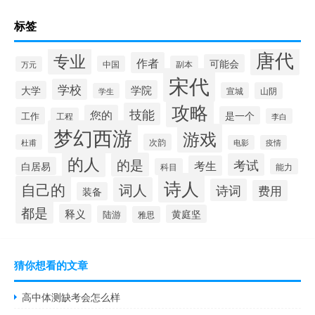
标签
唐代
专业
作者
可能会
中国
副本
万元
宋代
学校
学院
大学
宣城
山阴
学生
攻略
技能
您的
是一个
工作
工程
李白
梦幻西游
游戏
次韵
杜甫
电影
疫情
的人
的是
考试
考生
白居易
科目
能力
诗人
自己的
词人
诗词
费用
装备
都是
释义
黄庭坚
陆游
雅思
猜你想看的文章
高中体测缺考会怎么样