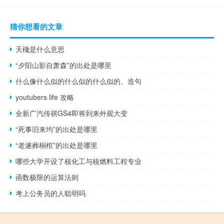
猜你想看的文章
天欃是什么意思
“夕阳山影自萧森”的出处是哪里
什么像什么似的什么似的什么似的。造句
youtubers life 攻略
全新广汽传祺GS4即将到来外观大变
“死事旧来均”的出处是哪里
“老遂葬桐棺”的出处是哪里
哪些大学开设了核化工与核燃料工程专业
函数极限的运算法则
考上公务员的人聪明吗