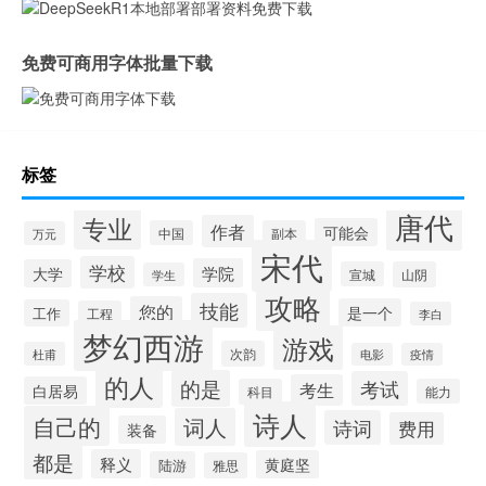
免费可商用字体批量下载
标签
唐代
专业
作者
可能会
中国
副本
万元
宋代
学校
学院
大学
宣城
山阴
学生
攻略
技能
您的
是一个
工作
工程
李白
梦幻西游
游戏
次韵
杜甫
电影
疫情
的人
的是
考试
考生
白居易
科目
能力
诗人
自己的
词人
诗词
费用
装备
都是
释义
黄庭坚
陆游
雅思