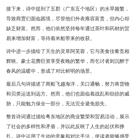
接下来，诗中提到了五郡（广东五个地区）的水旱频繁，
导致商贾们面临困境，尽管他们外表雍容富贵，但内心却
缺乏财富。然而，他们依然坚持每年通过茶叶和药材的贸
易来增加财富，等待着米船带来的收获。
诗中进一步描绘了天生的灵草阿芙蓉，它与美食佳肴竞相
辉映。豪士花费巨资享受夜晚的繁华，而乞讨者则沉醉于
春风的温暖中，形成了对比鲜明的场景。
最后几句诗描述了商船飞越海洋，关口通畅，努力将货物
和贝类运送到远方。然而，他们也面临着战乱和劫掠的威
胁，只能勉力保全一部分，无法完全避免损失。
整首诗词通过描绘粤东地区的商业繁荣和贸易活动，展示
了社会的多样性和矛盾，并以此反映了人生的起伏和挣
扎。诗中运用了生动的意象和对比手法，使读者能够感受