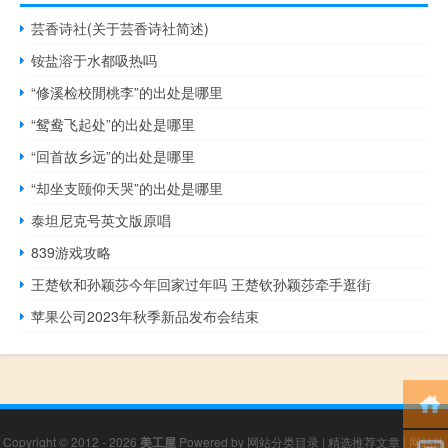
芸香诗社(关于芸香诗社简述)
铵盐溶于水都吸热吗
“修溪检校閒桃李”的出处是哪里
“鸳鸯飞起处”的出处是哪里
“回首故乡远”的出处是哪里
“却坐支颐仰天哭”的出处是哪里
泰坦尼克号英文版原唱
839游戏攻略
王楚钦和孙颖莎今年回家过年吗 王楚钦孙颖莎牵手逛街
苹果公司2023年秋季新品发布会结束
Copyright © 2012 - 2026
美工屋
Powered by
网站分类目录
|
精选推荐文章
|
网站地