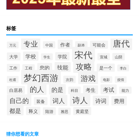
标签
唐代
专业
作者
可能会
中国
副本
万元
宋代
学校
学院
大学
宣城
山阴
学生
攻略
技能
您的
是一个
工作
工程
李白
梦幻西游
游戏
次韵
杜甫
电影
疫情
的人
的是
考试
考生
白居易
科目
能力
诗人
自己的
词人
诗词
费用
装备
都是
释义
黄庭坚
陆游
雅思
猜你想看的文章