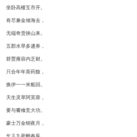
坐卧高楼互市开。
有尽兼金倾海去，
无端奇货挟山来。
五郡水旱多逋券，
群贾雍容内乏财。
只合年年茶药馥，
换伊一一米船回。
天生灵草阿芙蓉，
要与饔飧竞大功。
豪士万金销夜月，
乞儿九死醉春风。