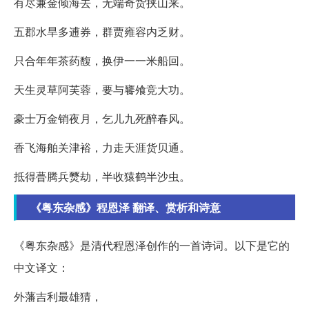
有尽兼金倾海去，无端奇货挟山来。
五郡水旱多逋券，群贾雍容内乏财。
只合年年茶药馥，换伊一一米船回。
天生灵草阿芙蓉，要与饔飧竞大功。
豪士万金销夜月，乞儿九死醉春风。
香飞海舶关津裕，力走天涯货贝通。
抵得瞢腾兵燹劫，半收猿鹤半沙虫。
《粤东杂感》程恩泽 翻译、赏析和诗意
《粤东杂感》是清代程恩泽创作的一首诗词。以下是它的
中文译文：
外藩吉利最雄猜，