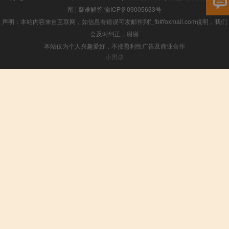
图
|
疑难解答
渝ICP备09005633号
声明：本站内容来自互联网，如信息有错误可发邮件到f_fb#foxmail.com说明，我们
会及时纠正，谢谢
本站仅为个人兴趣爱好，不接盈利性广告及商业合作
小男孩