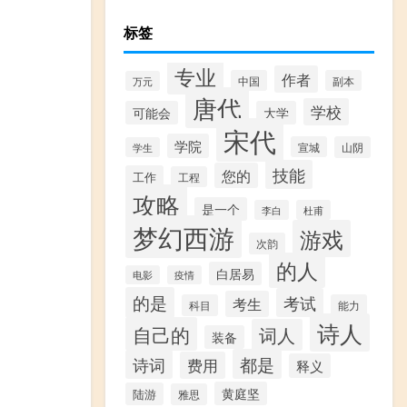
标签
专业
作者
中国
副本
万元
唐代
学校
可能会
大学
宋代
学院
宣城
山阴
学生
技能
您的
工作
工程
攻略
是一个
李白
杜甫
梦幻西游
游戏
次韵
的人
白居易
电影
疫情
的是
考试
考生
科目
能力
诗人
自己的
词人
装备
都是
诗词
费用
释义
黄庭坚
陆游
雅思