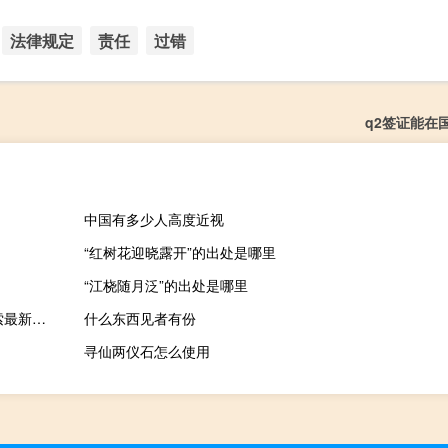
法律规定
责任
过错
q2签证能在
中国有多少人高度近视
“红树花迎晓露开”的出处是哪里
“江桡随月泛”的出处是哪里
2023年09月24日福建省龙岩市疫情大数据-今日/今天疫情全网搜索最新实时消息动态情况通知播报
什么东西见者有份
寻仙两仪石怎么使用