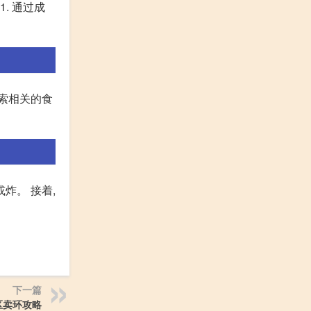
. 通过成
索相关的食
炸。 接着,
下一篇
区卖环攻略