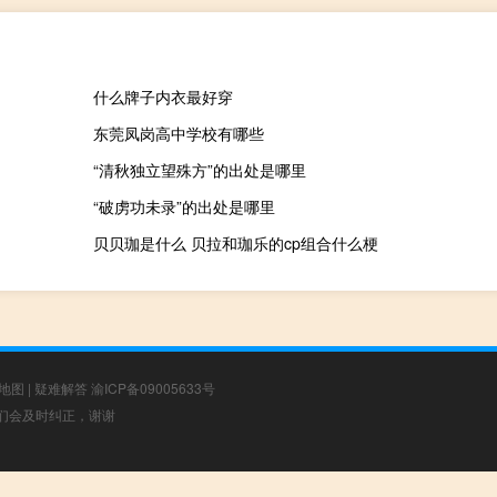
什么牌子内衣最好穿
东莞凤岗高中学校有哪些
“清秋独立望殊方”的出处是哪里
“破虏功未录”的出处是哪里
贝贝珈是什么 贝拉和珈乐的cp组合什么梗
地图
|
疑难解答
渝ICP备09005633号
，我们会及时纠正，谢谢