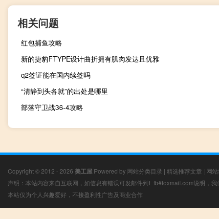
相关问题
红包捕鱼攻略
新的捷豹FTYPE设计曲折拥有肌肉发达且优雅
q2签证能在国内续签吗
“清静到头各就”的出处是哪里
部落守卫战36-4攻略
Copyright © 2012 - 2026
美工屋
Powered by
网站分类目录
|
精选推荐文章
|
网站
声明：本站内容来自互联网，如信息有错误可发邮件到f_fb#foxmail.com说明
本站仅为个人兴趣爱好，不接盈利性广告及商业合作