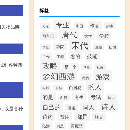
标签
专业
作者
相关物品孵
中国
副本
万元
唐代
学校
可能会
大学
宋代
学院
宣城
山阴
学生
技能
您的
工作
工程
攻略
以找到各种蔬
是一个
李白
杜甫
梦幻西游
游戏
次韵
的人
白居易
电影
疫情
的是
考试
考生
科目
能力
诗人
自己的
词人
装备
,可以是各种
都是
诗词
费用
释义
黄庭坚
陆游
雅思