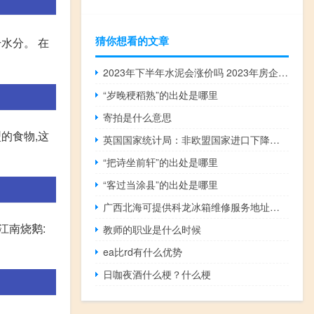
猜你想看的文章
水分。 在
2023年下半年水泥会涨价吗 2023年房企拿地排行榜
“岁晚稉稻熟”的出处是哪里
寄拍是什么意思
的食物,这
英国国家统计局：非欧盟国家进口下降是自2020年4月以来最大的；由于6月份天然气价格下跌导致燃料进口额减少了21亿英镑（39.6%）
“把诗坐前轩”的出处是哪里
“客过当涂县”的出处是哪里
广西北海可提供科龙冰箱维修服务地址在哪
江南烧鹅:
教师的职业是什么时候
ea比rd有什么优势
日咖夜酒什么梗？什么梗