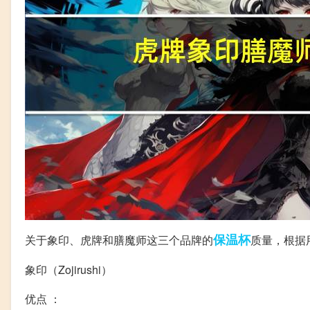
保温杯
关于象印、虎牌和膳魔师这三个品牌的
质量，根据
象印（Zojirushi）
优点 ：