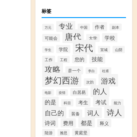
标签
专业
作者
中国
副本
万元
唐代
学校
可能会
大学
宋代
学院
宣城
山阴
学生
技能
您的
工作
工程
攻略
是一个
李白
杜甫
梦幻西游
游戏
次韵
的人
白居易
电影
疫情
的是
考试
考生
科目
能力
诗人
自己的
词人
装备
都是
诗词
费用
释义
黄庭坚
陆游
雅思