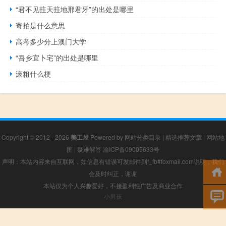
“君不见拄天拄地邢君牙”的出处是哪里
寄拍是什么意思
高考多少分上澳门大学
“吾乡宜卜宅”的出处是哪里
滚粗什么梗
Copyright © 2012 - 2026
美工屋
Powered by
网站分类目录
|
精选推荐文章
|
网站地
图
|
疑难解答
渝ICP备09005633号
声明：本站内容来自互联网，如信息有错误可发邮件到f_fb#foxmail.com说明，我们
会及时纠正，谢谢
本站仅为个人兴趣爱好，不接盈利性广告及商业合作
小男孩