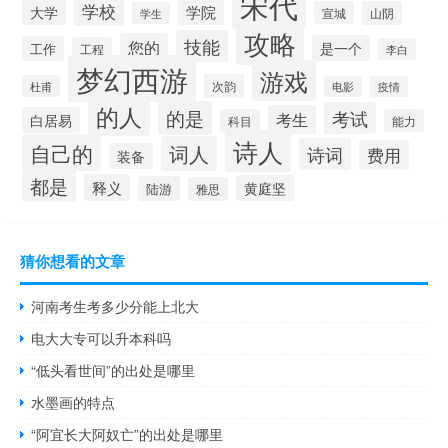
宋代
学校
学院
大学
宣城
山阴
学生
攻略
技能
您的
是一个
工作
工程
李白
梦幻西游
游戏
次韵
杜甫
电影
疫情
的人
的是
考试
考生
白居易
科目
能力
诗人
自己的
词人
诗词
费用
装备
都是
释义
黄庭坚
陆游
雅思
猜你想看的文章
河南考生考多少分能上北大
电大大专可以升本科吗
“低头看世间”的出处是哪里
水墨画的特点
“阿宜长大阿奴亡”的出处是哪里