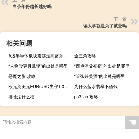
白茶年份越长越好吗
下一篇
读大学就是为了就业吗
相关问题
A股半导体板块震荡走高富乐德此前20cm涨停寒武纪盘中大涨超15%朗科科技、拓荆科技、金海通、芯源微等涨超5%
金三角攻略
“人物尝更月旦评”的出处是哪里
“西卢渔父初宿”的出处是哪里
恶魔之影 攻略
“管弦兼美酒”的出处是哪里
欧元兑美元EUR/USD失守1.07日内跌幅0.08%
为什么蓝水翡翠不值钱
排除法什么梗
ps3 ico 攻略
☚