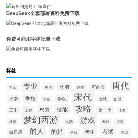
DeepSeek全套部署资料免费下载
免费可商用字体批量下载
标签
唐代
专业
作者
可能会
中国
副本
万元
宋代
学校
学院
大学
宣城
山阴
学生
攻略
技能
您的
是一个
工作
工程
李白
梦幻西游
游戏
次韵
杜甫
电影
疫情
的人
的是
考试
考生
白居易
科目
能力