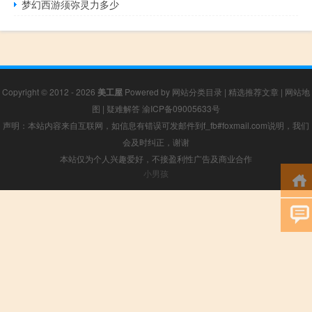
梦幻西游须弥灵力多少
Copyright © 2012 - 2026
美工屋
Powered by
网站分类目录
|
精选推荐文章
|
网站地
图
|
疑难解答
渝ICP备09005633号
声明：本站内容来自互联网，如信息有错误可发邮件到f_fb#foxmail.com说明，我们
会及时纠正，谢谢
本站仅为个人兴趣爱好，不接盈利性广告及商业合作
小男孩