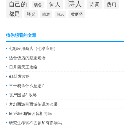
诗人
自己的
词人
诗词
费用
装备
都是
释义
黄庭坚
陆游
雅思
猜你想看的文章
七彩应用商店（七彩应用）
适合饭店的励志短语
日月四天王攻略
ea研发攻略
三千鸦杀什么意思?
丧尸围城3 攻略
梦幻西游带西游传说怎么带
ten和red的e读音相同吗
研究生考试不去参加有影响吗