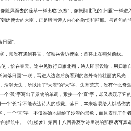
己像随风而去的蓬草一样出临“汉塞”，像振翮北飞的“归雁”一样进入
朝廷使命的大臣，正是暗写诗人内心的激愤和抑郁。与首句的“单
落日圆”。
边塞，却没有遇到将官，侦察兵告诉使臣：首将正在燕然前线。
出使，恰在春天。途中见数行归雁北翔，诗人即景设喻，用归雁
长河落日圆”一联，写进入边塞后所看到的塞外奇特壮丽的风光，
，浩瀚无边，所以用了“大漠“的“大”字。边塞荒凉，没有什么奇
一个“孤”字写出了景物的单调，紧接一个“直”字，却又表现了它
一个“长”字不能表达诗人的感觉。落日，本来容易给人以感伤的
”字，一个“直”字，不仅准确地描绘了沙漠的景象，而且表现了作
象的描绘中。《红楼梦》第四十八回香菱学诗里说的那段话可算