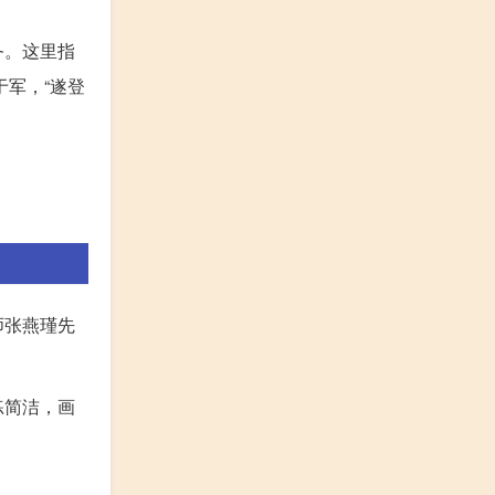
务。这里指
军，“遂登
师张燕瑾先
练简洁，画