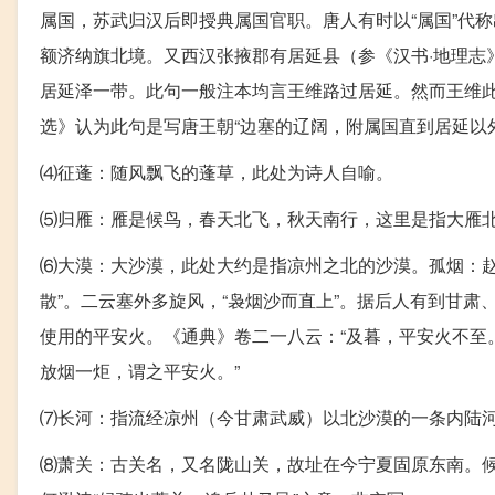
属国，苏武归汉后即授典属国官职。唐人有时以“属国”代
额济纳旗北境。又西汉张掖郡有居延县（参《汉书·地理志
居延泽一带。此句一般注本均言王维路过居延。然而王维
选》认为此句是写唐王朝“边塞的辽阔，附属国直到居延以外
⑷征蓬：随风飘飞的蓬草，此处为诗人自喻。
⑸归雁：雁是候鸟，春天北飞，秋天南行，这里是指大雁
⑹大漠：大沙漠，此处大约是指凉州之北的沙漠。孤烟：赵
散”。二云塞外多旋风，“袅烟沙而直上”。据后人有到甘肃
使用的平安火。《通典》卷二一八云：“及暮，平安火不至
放烟一炬，谓之平安火。”
⑺长河：指流经凉州（今甘肃武威）以北沙漠的一条内陆
⑻萧关：古关名，又名陇山关，故址在今宁夏固原东南。