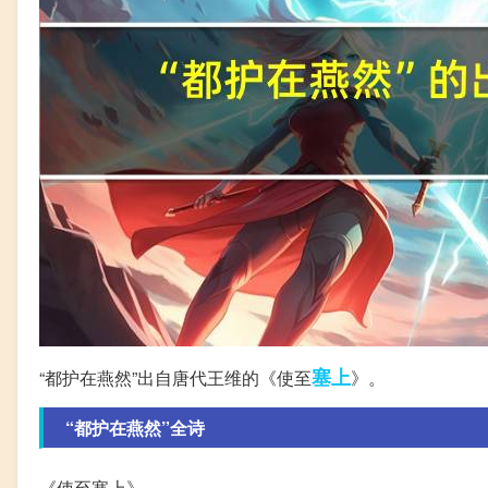
塞上
“都护在燕然”出自唐代王维的《使至
》。
“都护在燕然”全诗
《使至塞上》