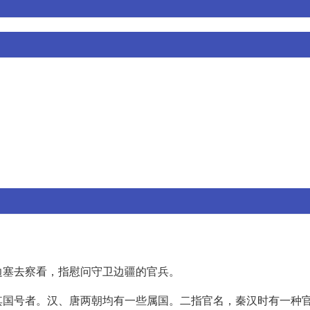
边塞去察看，指慰问守卫边疆的官兵。
其国号者。汉、唐两朝均有一些属国。二指官名，秦汉时有一种