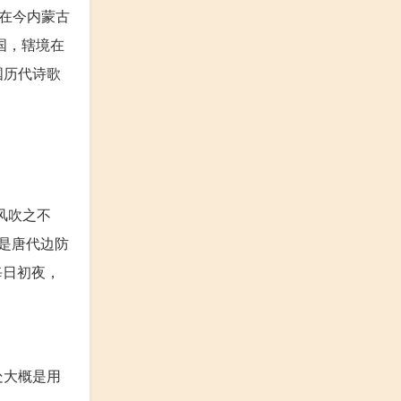
在今内蒙古
国，辖境在
国历代诗歌
风吹之不
能是唐代边防
每日初夜，
处大概是用