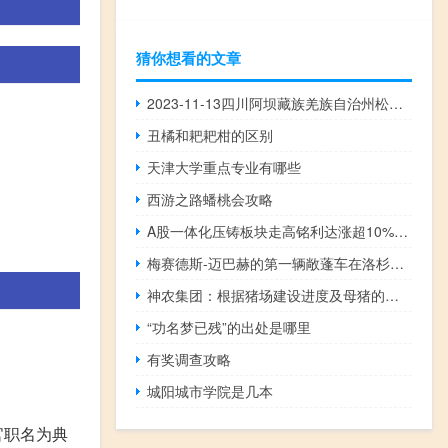
猜你想看的文章
2023-11-13四川阿坝藏族羌族自治州松潘县(松树菌)的报价是多少
丑橘和耙耙柑的区别
天津大学重点专业有哪些
西游之路蟠桃会攻略
A股一体化压铸板块走高铭利达涨超10%泉峰汽车、国机汽车此前涨停华达科技、宜安科技、今飞凯达跟涨
梅赛德斯-迈巴赫的第一辆敞蓬车在洛杉矶车展上首次亮相
神农集团：根据猪场建设进度及母猪的产子周期来看2025年可完成300万头的出栏目标
“功名梦已残”的出处是哪里
有奖调查攻略
城阳城市学院是几本
官职名为典