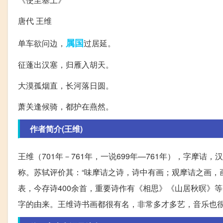
唐代 王维
属国
单车欲问边，
过居延。
征蓬出汉塞，归雁入胡天。
大漠孤烟直，长河落日圆。
萧关逢候骑，都护在燕然。
作者简介(王维)
王维（701年－761年，一说699年—761年），字摩
称。苏轼评价其：“味摩诘之诗，诗中有画；观摩诘之画，
表，今存诗400余首，重要诗作有《相思》《山居秋暝》
字的由来。王维诗书画都很有名，非常多才多艺，音乐也很