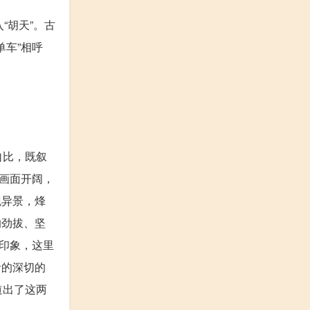
“胡天”。古
车”相呼
自比，既叙
画面开阔，
观异景，烽
的劲拔、坚
印象，这里
者的深切的
道出了这两