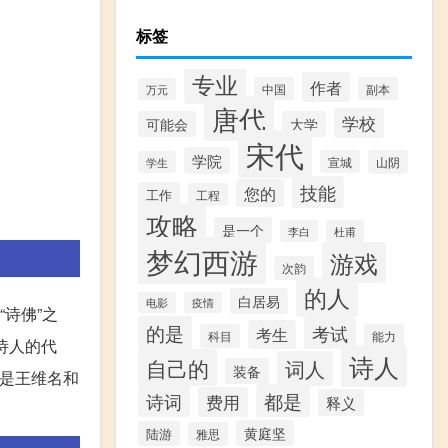
标签
专业
作者
中国
副本
万元
唐代
学校
可能会
大学
宋代
学院
宣城
山阴
学生
技能
您的
工作
工程
攻略
是一个
李白
杜甫
梦幻西游
游戏
次韵
的人
白居易
电影
疫情
“诗佛”之
的是
考试
考生
科目
能力
诗人的代
诗人
自己的
词人
装备
，是王维名和
都是
诗词
费用
释义
黄庭坚
陆游
雅思