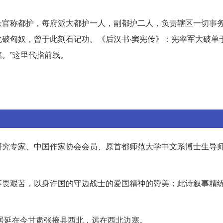
长官称都护，每府派大都护一人，副都护二人，负责辖区一切事
破匈奴，曾于此刻石记功。《后汉书·窦宪传》：宪率军大破单于
。”这里代指前线。
研究专家、中国作家协会会员、原首都师范大学中文系博士生导
不畏艰苦，以身许国的守边战士的爱国精神的赞美；此诗叙事精
，居延在今甘肃张掖县西北，远在西北边塞。