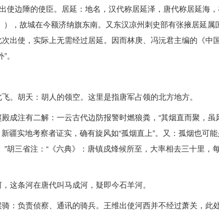
称出使边陲的使臣。居延：地名，汉代称居延泽，唐代称居延海，
》），故城在今额济纳旗东南。又东汉凉州刺史部有张掖居延属
此次出使，实际上无需经过居延。因而林庚、冯沅君主编的《中
”。
北飞。胡天：胡人的领空。这里是指唐军占领的北方地方。
殿成注有二解：一云古代边防报警时燃狼粪，“其烟直而聚，虽
、新疆实地考察者证实，确有旋风如“孤烟直上”。又：孤烟也可
。”胡三省注：“《六典》：唐镇戍烽候所至，大率相去三十里，
河，这条河在唐代叫马成河，疑即今石羊河。
候骑：负责侦察、通讯的骑兵。王维出使河西并不经过萧关，此