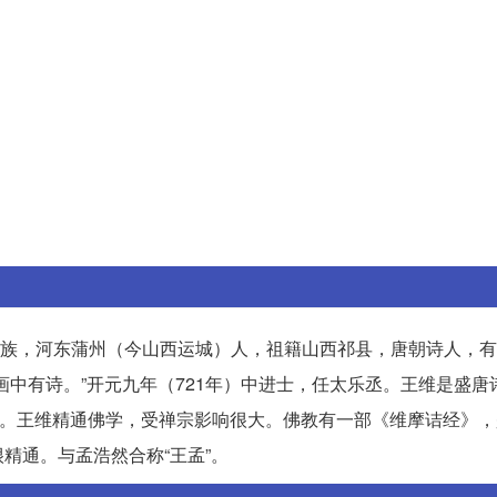
诘，汉族，河东蒲州（今山西运城）人，祖籍山西祁县，唐朝诗人，有
画中有诗。”开元九年（721年）中进士，任太乐丞。王维是盛唐
等。王维精通佛学，受禅宗影响很大。佛教有一部《维摩诘经》
精通。与孟浩然合称“王孟”。