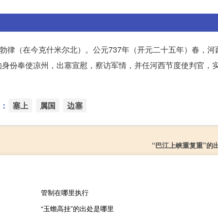
小勃律（在今克什米尔北）。公元737年（开元二十五年）春，河
的身份奉使凉州，出塞宣慰，察访军情，并任河西节度使判官，
：
塞上
属国
边塞
“巴江上峡重复重”的
管制在哪里执行
“玉蟾高挂”的出处是哪里