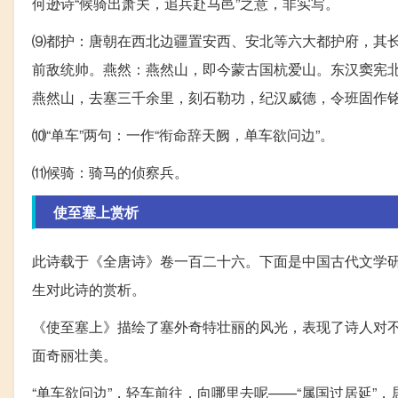
何逊诗“候骑出萧关，追兵赴马邑”之意，非实写。
⑼都护：唐朝在西北边疆置安西、安北等六大都护府，其
前敌统帅。燕然：燕然山，即今蒙古国杭爱山。东汉窦宪北
燕然山，去塞三千余里，刻石勒功，纪汉威德，令班固作铭
⑽“单车”两句：一作“衔命辞天阙，单车欲问边”。
⑾候骑：骑马的侦察兵。
使至塞上赏析
此诗载于《全唐诗》卷一百二十六。下面是中国古代文学
生对此诗的赏析。
《使至塞上》描绘了塞外奇特壮丽的风光，表现了诗人对
面奇丽壮美。
“单车欲问边”，轻车前往，向哪里去呢——“属国过居延”