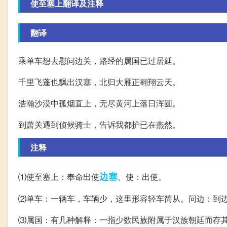
使至塞上翻译及注释
翻译
乘单车想去慰问边关，路经的属国已过居延。
千里飞蓬也飘出汉塞，北归大雁正翱翔云天。
浩瀚沙漠中孤烟直上，无尽黄河上落日浑圆。
到萧关遇到侦候骑士，告诉我都护已在燕然。
注释
边塞
⑴使至塞上：奉命出使
。使：出使。
⑵单车：一辆车，车辆少，这里形容轻车简从。问边：到
⑶属国：有几种解释：一指少数民族附属于汉族朝廷而存