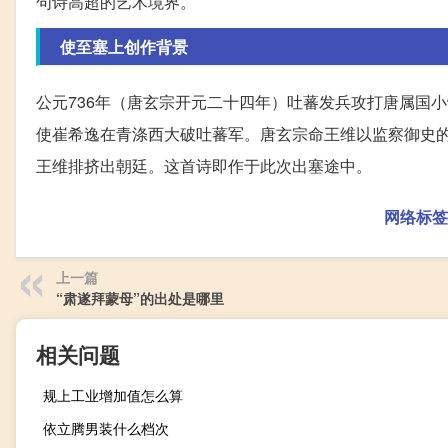
句诗高超的艺术境界。
使至塞上创作背景
公元736年（唐玄宗开元二十四年）吐蕃发兵攻打唐属国
使崔希逸在青涤西大破吐蕃军。唐玄宗命王维以监察御史
王维排挤出朝廷。这首诗即作于此次出塞途中。
网络标签
上一篇
“肃遂拜蒙母”的出处是哪里
相关问题
规上工业增加值怎么算
依立腾男装什么档次