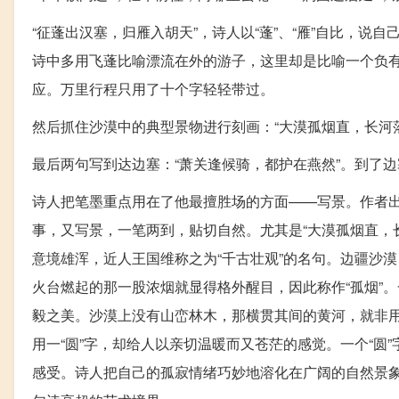
“征蓬出汉塞，归雁入胡天”，诗人以“蓬”、“雁”自比，说自
诗中多用飞蓬比喻漂流在外的游子，这里却是比喻一个负有
应。万里行程只用了十个字轻轻带过。
然后抓住沙漠中的典型景物进行刻画：“大漠孤烟直，长河
最后两句写到达边塞：“萧关逢候骑，都护在燕然”。到了
诗人把笔墨重点用在了他最擅胜场的方面——写景。作者
事，又写景，一笔两到，贴切自然。尤其是“大漠孤烟直，
意境雄浑，近人王国维称之为“千古壮观”的名句。边疆沙漠
火台燃起的那一股浓烟就显得格外醒目，因此称作“孤烟”。
毅之美。沙漠上没有山峦林木，那横贯其间的黄河，就非用
用一“圆”字，却给人以亲切温暖而又苍茫的感觉。一个“圆
感受。诗人把自己的孤寂情绪巧妙地溶化在广阔的自然景