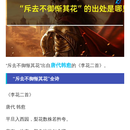
唐代
韩愈
“斥去不御惭其花”出自
的《李花二首》。
“斥去不御惭其花”全诗
《李花二首》
唐代 韩愈
平旦入西园，梨花数株若矜夸。