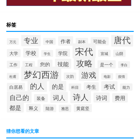
标签
唐代
专业
作者
可能会
中国
副本
万元
宋代
学校
学院
大学
宣城
山阴
学生
攻略
技能
您的
是一个
工作
工程
李白
梦幻西游
游戏
次韵
杜甫
电影
疫情
的人
的是
考试
考生
白居易
科目
能力
诗人
自己的
词人
诗词
费用
装备
都是
释义
黄庭坚
陆游
雅思
猜你想看的文章