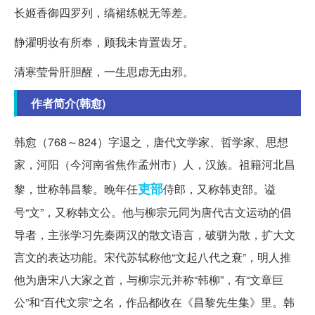
长姬香御四罗列，缟裙练帨无等差。
静濯明妆有所奉，顾我未肯置齿牙。
清寒莹骨肝胆醒，一生思虑无由邪。
作者简介(韩愈)
韩愈（768～824）字退之，唐代文学家、哲学家、思想
家，河阳（今河南省焦作孟州市）人，汉族。祖籍河北昌
吏部
黎，世称韩昌黎。晚年任
侍郎，又称韩吏部。谥
号“文”，又称韩文公。他与柳宗元同为唐代古文运动的倡
导者，主张学习先秦两汉的散文语言，破骈为散，扩大文
言文的表达功能。宋代苏轼称他“文起八代之衰”，明人推
他为唐宋八大家之首，与柳宗元并称“韩柳”，有“文章巨
公”和“百代文宗”之名，作品都收在《昌黎先生集》里。韩