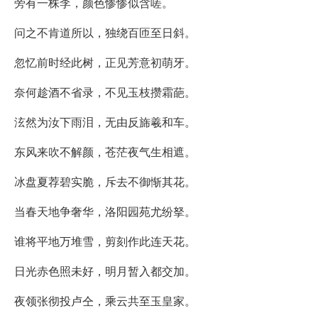
旁有一株李，颜色惨惨似含嗟。
问之不肯道所以，独绕百匝至日斜。
忽忆前时经此树，正见芳意初萌牙。
奈何趁酒不省录，不见玉枝攒霜葩。
泫然为汝下雨泪，无由反旆羲和车。
东风来吹不解颜，苍茫夜气生相遮。
冰盘夏荐碧实脆，斥去不御惭其花。
当春天地争奢华，洛阳园苑尤纷拏。
谁将平地万堆雪，剪刻作此连天花。
日光赤色照未好，明月暂入都交加。
夜领张彻投卢仝，乘云共至玉皇家。