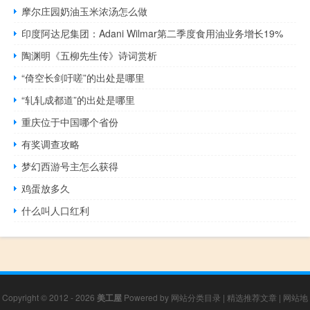
摩尔庄园奶油玉米浓汤怎么做
印度阿达尼集团：Adani Wilmar第二季度食用油业务增长19%
陶渊明《五柳先生传》诗词赏析
“倚空长剑吁嗟”的出处是哪里
“轧轧成都道”的出处是哪里
重庆位于中国哪个省份
有奖调查攻略
梦幻西游号主怎么获得
鸡蛋放多久
什么叫人口红利
Copyright © 2012 - 2026
美工屋
Powered by
网站分类目录
|
精选推荐文章
|
网站地