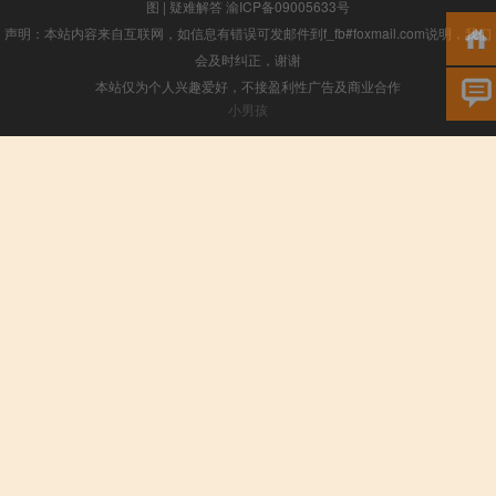
图
|
疑难解答
渝ICP备09005633号
声明：本站内容来自互联网，如信息有错误可发邮件到f_fb#foxmail.com说明，我们
会及时纠正，谢谢
本站仅为个人兴趣爱好，不接盈利性广告及商业合作
小男孩