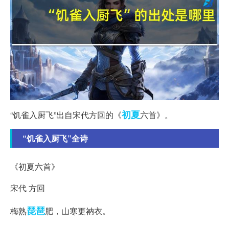
初夏
“饥雀入厨飞”出自宋代方回的《
六首》。
“饥雀入厨飞”全诗
《初夏六首》
宋代 方回
琵琶
梅熟
肥，山寒更衲衣。