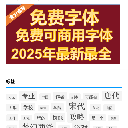
标签
唐代
专业
作者
可能会
中国
副本
万元
宋代
学校
学院
大学
宣城
山阴
学生
攻略
技能
您的
是一个
工作
工程
李白
梦幻西游
游戏