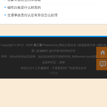
磁性白板是什么材质的
交通事故责任认定有异议怎么处理
Copyright © 2012 - 2026
美工屋
Powered by
网站分类目录
|
精选推荐文章
|
网站地
图
|
疑难解答
渝ICP备09005633号
声明：本站内容来自互联网，如信息有错误可发邮件到f_fb#foxmail.com说明，我们
会及时纠正，谢谢
本站仅为个人兴趣爱好，不接盈利性广告及商业合作
小男孩