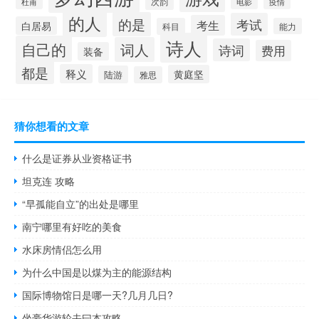
次韵
杜甫
电影
疫情
的人
的是
考试
考生
白居易
科目
能力
诗人
自己的
词人
诗词
费用
装备
都是
释义
黄庭坚
陆游
雅思
猜你想看的文章
什么是证券从业资格证书
坦克连 攻略
“早孤能自立”的出处是哪里
南宁哪里有好吃的美食
水床房情侣怎么用
为什么中国是以煤为主的能源结构
国际博物馆日是哪一天?几月几日?
坐豪华游轮去曰本攻略