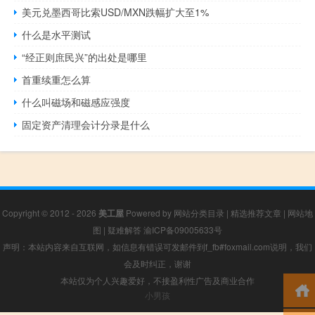
美元兑墨西哥比索USD/MXN跌幅扩大至1%
什么是水平测试
“经正则庶民兴”的出处是哪里
首重续重怎么算
什么叫磁场和磁感应强度
固定资产清理会计分录是什么
Copyright © 2012 - 2026
美工屋
Powered by
网站分类目录
|
精选推荐文章
|
网站地
图
|
疑难解答
渝ICP备09005633号
声明：本站内容来自互联网，如信息有错误可发邮件到f_fb#foxmail.com说明，我们
会及时纠正，谢谢
本站仅为个人兴趣爱好，不接盈利性广告及商业合作
小男孩