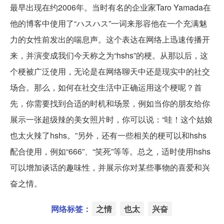
最早出现在约2006年。当时有名的企业家Taro Yamada在
他的博客中使用了“ハスハス”一词来形容他在一个充满魅
力的女性前发出的喘息声。这个表达在网络上迅速传播开
来，并演变成我们今天称之为“hshs”的梗。从那以后，这
个梗被广泛使用，无论是在网络聊天中还是现实中的社交
场合。那么，如何在社交生活中正确运用这个梗呢？首
先，你需要找到合适的时机和场景，例如当你的朋友给你
展示一张超级辣的美女照片时，你可以说：“哇！这个姑娘
也太火辣了hshs。”另外，还有一些相关的梗可以和hshs
配合使用，例如“666”、“笑死”等等。总之，适时使用hshs
可以增加谈话的趣味性，并展示你对某些事物的喜爱和兴
奋之情。
网络标签：
之情
也太
兴奋