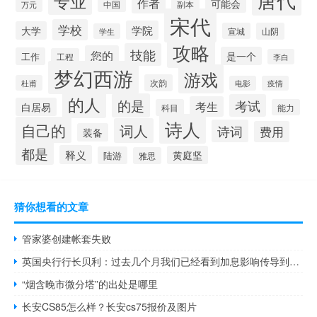
专业
作者
可能会
中国
副本
万元
宋代
学校
学院
大学
宣城
山阴
学生
攻略
技能
您的
是一个
工作
工程
李白
梦幻西游
游戏
次韵
杜甫
电影
疫情
的人
的是
考试
考生
白居易
科目
能力
诗人
自己的
词人
诗词
费用
装备
都是
释义
黄庭坚
陆游
雅思
猜你想看的文章
管家婆创建帐套失败
英国央行行长贝利：过去几个月我们已经看到加息影响传导到储蓄账户的速度有所加快
“烟含晚市微分塔”的出处是哪里
长安CS85怎么样？长安cs75报价及图片