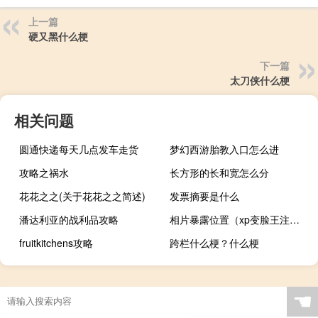
上一篇
硬又黑什么梗
下一篇
太刀侠什么梗
相关问题
圆通快递每天几点发车走货
梦幻西游胎教入口怎么进
攻略之祸水
长方形的长和宽怎么分
花花之之(关于花花之之简述)
发票摘要是什么
潘达利亚的战利品攻略
相片暴露位置（xp变脸王注册码）
fruitkitchens攻略
跨栏什么梗？什么梗
☚