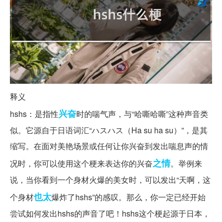
释义
兴奋
hshs：是指性
时的喘气声，与“哈嘶哈嘶”这种声音类
似。它源自于日语词汇“ハスハス（Ha su ha su）”，是其
缩写。在面对美艳场景或任何让你兴奋到发出喘息声的情
之情
况时，你可以使用这个梗来表达你的兴奋
。举例来
说，当你看到一个身材火爆的美女时，可以发出“天啊，这
也太
个身材
爆炸了hshs”的感叹。那么，你一定已经开始
尝试如何发出hshs的声音了吧！hshs这个梗起源于日本，