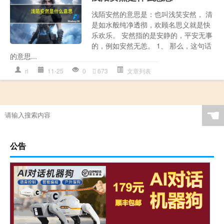
浅陌安然的意思是：也叫浅笑安然， 清
是如水般纯净透彻，欢顾名思义就是快
乐欢乐。 安然指的是安静的，平安无事
的，例如安然无恙。 1、 那么，这句话
的意思...
rl
11-25
0
673
文章列表
☚
公告