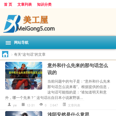
首 页
文章列表
知识分类
网站导航
>
有关“这句话”的文章
意外和什么先来的那句话怎么
说的
当前问题中的句子是：“意外和什么先来
那句话怎么说来着”。根据提供的信息，
这句话可能指的是：“谁知道明天和意
外，哪一个先来？” 这句话出自日本小说家野坂...
yw
12-31
0
647
文章列表
浅陌安然是什么意思