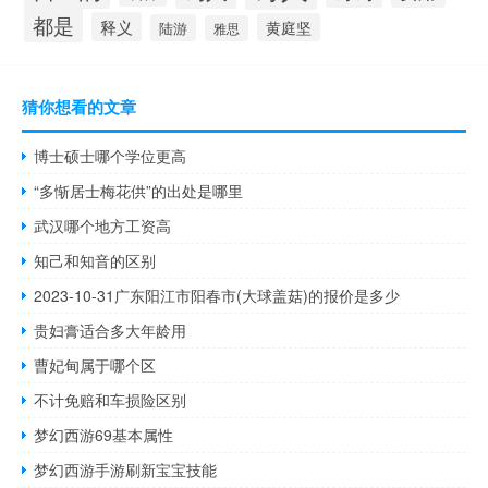
都是
释义
黄庭坚
陆游
雅思
猜你想看的文章
博士硕士哪个学位更高
“多惭居士梅花供”的出处是哪里
武汉哪个地方工资高
知己和知音的区别
2023-10-31广东阳江市阳春市(大球盖菇)的报价是多少
贵妇膏适合多大年龄用
曹妃甸属于哪个区
不计免赔和车损险区别
梦幻西游69基本属性
梦幻西游手游刷新宝宝技能