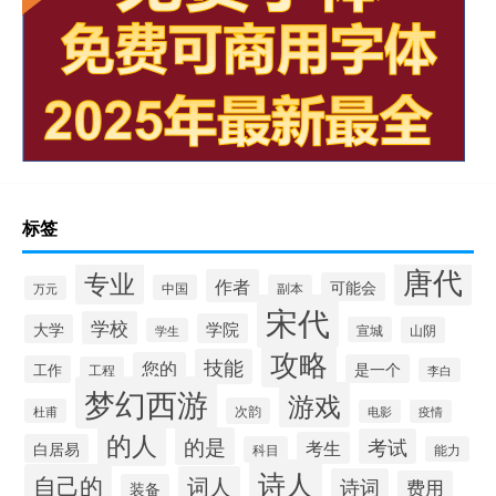
标签
唐代
专业
作者
可能会
中国
副本
万元
宋代
学校
学院
大学
宣城
山阴
学生
攻略
技能
您的
是一个
工作
工程
李白
梦幻西游
游戏
次韵
杜甫
电影
疫情
的人
的是
考试
考生
白居易
科目
能力
诗人
自己的
词人
诗词
费用
装备