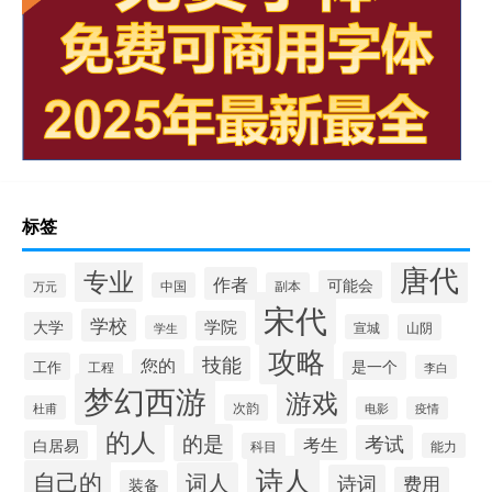
标签
唐代
专业
作者
可能会
中国
副本
万元
宋代
学校
学院
大学
宣城
山阴
学生
攻略
技能
您的
是一个
工作
工程
李白
梦幻西游
游戏
次韵
杜甫
电影
疫情
的人
的是
考试
考生
白居易
科目
能力
诗人
自己的
词人
诗词
费用
装备