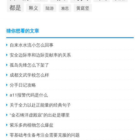
都是
释义
黄庭坚
陆游
雅思
猜你想看的文章
自来水水流小怎么回事
安全边际率和边际贡献率的关系
孤岛先锋怎么下架了
成都文武学校怎么样
分手日记攻略
a11报警代码是什么
关于全力以赴正能量的经典句子
“金石锵洋虚殿寂”的出处是哪里
紫乐多肉植物怎么爆盆
零基础考生备考注会需要克服的问题