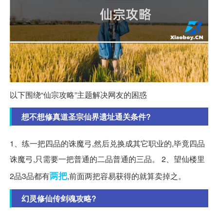
以下围绕“仙宗攻略”主题解决网友的困惑
想不想修真道圣宗仙界遗址通关条件?
1、练一把四品的诛魔弓,然后兑换成其它职业的,毕竟四品
诛魔弓,只需要一把普通的二品普通的三品。 2、望仙楼里
两把
2品3品都有
,前面两把容易获得的就算卖掉之。
幻灵修仙传剑魂攻略?