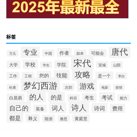
标签
唐代
专业
作者
可能会
中国
副本
万元
宋代
学校
学院
大学
宣城
山阴
学生
攻略
技能
您的
是一个
工作
工程
李白
梦幻西游
游戏
次韵
杜甫
电影
疫情
的人
的是
考试
考生
白居易
科目
能力
诗人
自己的
词人
诗词
费用
装备
都是
释义
黄庭坚
陆游
雅思