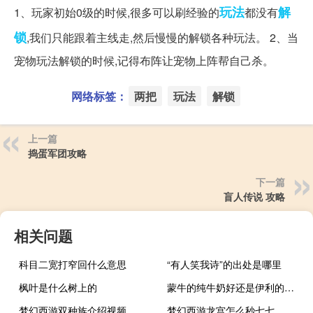
玩法
解
1、玩家初始0级的时候,很多可以刷经验的
都没有
锁
,我们只能跟着主线走,然后慢慢的解锁各种玩法。 2、当
宠物玩法解锁的时候,记得布阵让宠物上阵帮自己杀。
网络标签：
两把
玩法
解锁
上一篇
捣蛋军团攻略
下一篇
盲人传说 攻略
相关问题
科目二宽打窄回什么意思
“有人笑我诗”的出处是哪里
枫叶是什么树上的
蒙牛的纯牛奶好还是伊利的纯牛奶好
梦幻西游双种族介绍视频
梦幻西游龙宫怎么秒七七