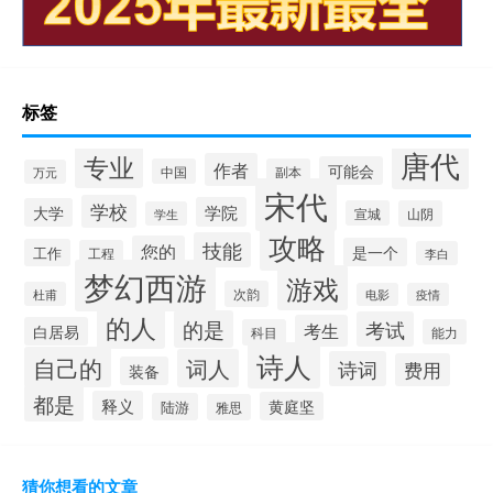
标签
唐代
专业
作者
可能会
中国
副本
万元
宋代
学校
学院
大学
宣城
山阴
学生
攻略
技能
您的
是一个
工作
工程
李白
梦幻西游
游戏
次韵
杜甫
电影
疫情
的人
的是
考试
考生
白居易
科目
能力
诗人
自己的
词人
诗词
费用
装备
都是
释义
黄庭坚
陆游
雅思
猜你想看的文章