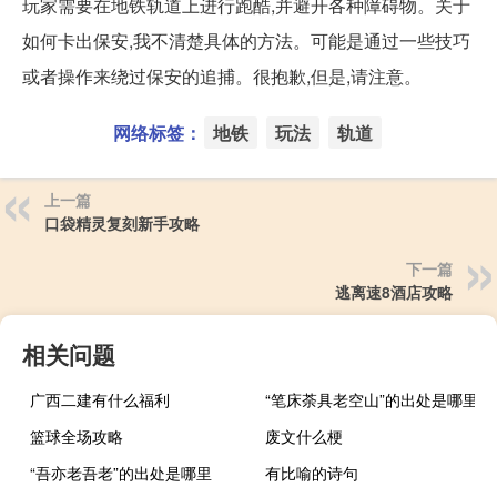
玩家需要在地铁轨道上进行跑酷,并避开各种障碍物。关于
如何卡出保安,我不清楚具体的方法。可能是通过一些技巧
或者操作来绕过保安的追捕。很抱歉,但是,请注意。
网络标签：
地铁
玩法
轨道
上一篇
口袋精灵复刻新手攻略
下一篇
逃离速8酒店攻略
相关问题
广西二建有什么福利
“笔床荼具老空山”的出处是哪里
篮球全场攻略
废文什么梗
“吾亦老吾老”的出处是哪里
有比喻的诗句