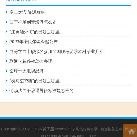
率土之滨 资源攻略
西宁机场到青海湖怎么走
“江禽酒外飞”的出处是哪里
2023年诺贝尔奖今起公布
同等学力申硕报名参加全国联考要求本科毕业几年
联通卡转移动怎么办理
全球十大电视品牌
“枥马空鸣嘶”的出处是哪里
劳动法关于辞退补偿标准是怎样的
Copyright © 2012 - 2026
美工屋
Powered by
网站分类目录
|
精选推荐文章
|
网站地
图
|
疑难解答
渝ICP备09005633号