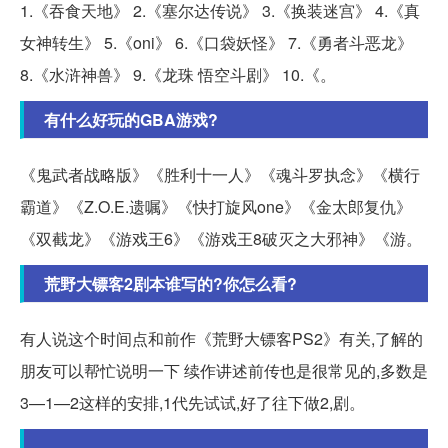
1.《吞食天地》 2.《塞尔达传说》 3.《换装迷宫》 4.《真
女神转生》 5.《oni》 6.《口袋妖怪》 7.《勇者斗恶龙》
8.《水浒神兽》 9.《龙珠 悟空斗剧》 10.《。
有什么好玩的GBA游戏?
《鬼武者战略版》《胜利十一人》《魂斗罗执念》《横行
霸道》《Z.O.E.遗嘱》《快打旋风one》《金太郎复仇》
《双截龙》《游戏王6》《游戏王8破灭之大邪神》《游。
荒野大镖客2剧本谁写的?你怎么看?
有人说这个时间点和前作《荒野大镖客PS2》有关,了解的
朋友可以帮忙说明一下 续作讲述前传也是很常见的,多数是
3—1—2这样的安排,1代先试试,好了往下做2,剧。