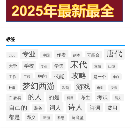
标签
唐代
专业
作者
可能会
中国
副本
万元
宋代
学校
学院
大学
宣城
山阴
学生
攻略
技能
您的
是一个
工作
工程
李白
梦幻西游
游戏
次韵
杜甫
电影
疫情
的人
的是
考试
考生
白居易
科目
能力
诗人
自己的
词人
诗词
费用
装备
都是
释义
黄庭坚
陆游
雅思