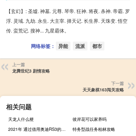
【玄幻】: 圣墟. 神墓. 元尊. 琴帝. 狂神. 将夜. 杀神. 帝霸. 罗
浮. 灵域. 九劫. 永生. 大主宰. 择天记. 长生界. 天珠变. 悟空
传. 蛮荒记. 搜神... 九星霸体。
网络标签：
异能
流派
都市
上一篇
龙腾世纪3 剧情攻略
下一篇
天天象棋163闯关攻略
相关问题
天龙人什么梗
彼岸花可以家养吗
2021年 通过借用奥迪RS3的5缸涡轮增压器 FormentorVZ5将成为库柏最强大的公路车辆
特务型战任务柏林攻略