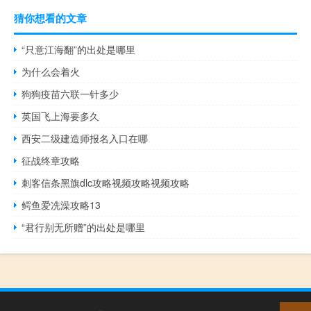
猜你想看的文章
“只意江海翻”的出处是哪里
为什么会着火
狗狗疫苗六联一针多少
英国飞上海要多久
西安二级建造师报名入口在哪
征战终章攻略
刺客信条黑旗dlc攻略视频攻略视频攻略
鳄鱼爱冼澡攻略13
“君行别无所赠”的出处是哪里