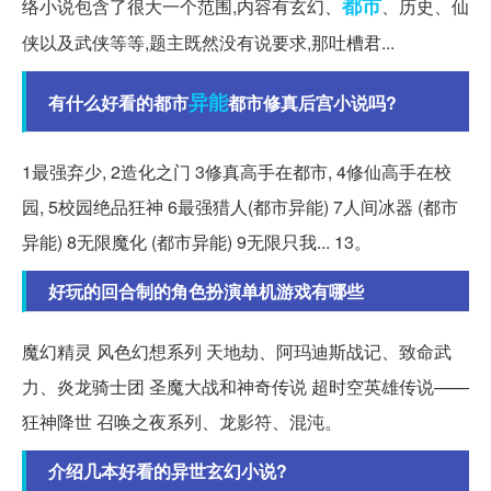
都市
络小说包含了很大一个范围,内容有玄幻、
、历史、仙
侠以及武侠等等,题主既然没有说要求,那吐槽君...
异能
有什么好看的都市
都市修真后宫小说吗?
1最强弃少, 2造化之门 3修真高手在都市, 4修仙高手在校
园, 5校园绝品狂神 6最强猎人(都市异能) 7人间冰器 (都市
异能) 8无限魔化 (都市异能) 9无限只我... 13。
好玩的回合制的角色扮演单机游戏有哪些
魔幻精灵 风色幻想系列 天地劫、阿玛迪斯战记、致命武
力、炎龙骑士团 圣魔大战和神奇传说 超时空英雄传说——
狂神降世 召唤之夜系列、龙影符、混沌。
介绍几本好看的异世玄幻小说?