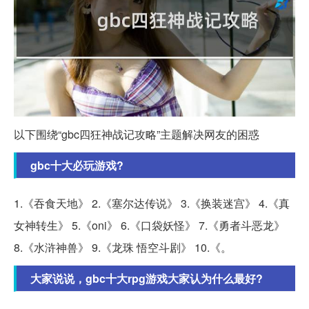
以下围绕“gbc四狂神战记攻略”主题解决网友的困惑
gbc十大必玩游戏?
1.《吞食天地》 2.《塞尔达传说》 3.《换装迷宫》 4.《真
女神转生》 5.《oni》 6.《口袋妖怪》 7.《勇者斗恶龙》
8.《水浒神兽》 9.《龙珠 悟空斗剧》 10.《。
大家说说，gbc十大rpg游戏大家认为什么最好?